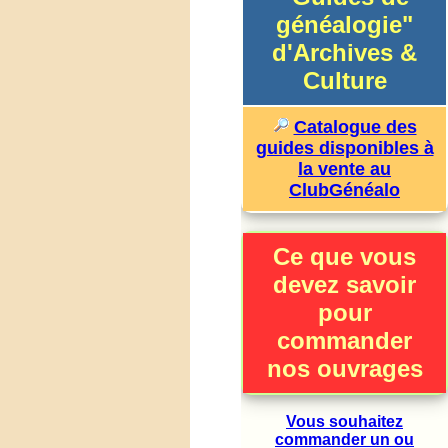
généalogie"
d'Archives &
Culture
Catalogue des
guides disponibles à
la vente au
ClubGénéalo
Ce que vous
devez savoir
pour
commander
nos ouvrages
Vous souhaitez
commander un ou