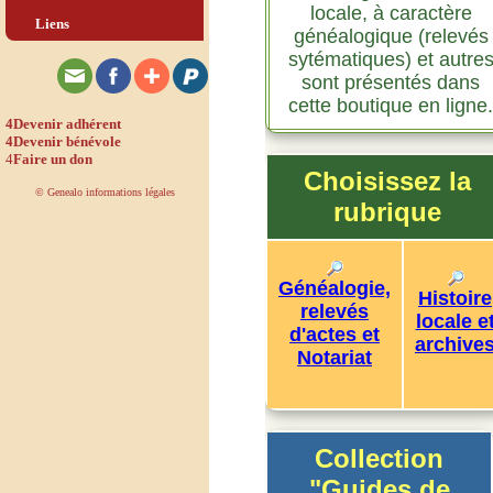
locale, à caractère
Liens
généalogique (relevés
sytématiques) et autre
sont présentés dans
cette boutique en ligne.
4
Devenir adhérent
4
Devenir bénévole
4
Faire un don
Choisissez la
© Genealo informations légales
rubrique
Généalogie,
Histoire
relevés
locale e
d'actes et
archive
Notariat
Collection
"Guides de