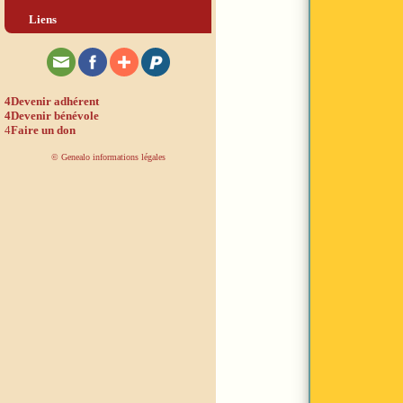
Liens
4
Devenir adhérent
4
Devenir bénévole
4
Faire un don
© Genealo informations légales