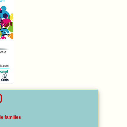
)
de familles