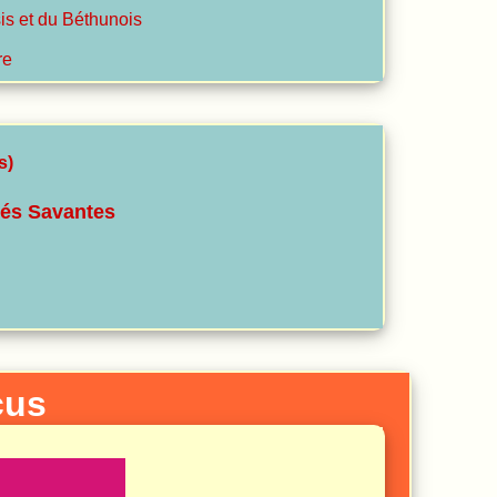
is et du Béthunois
re
s)
tés Savantes
cus