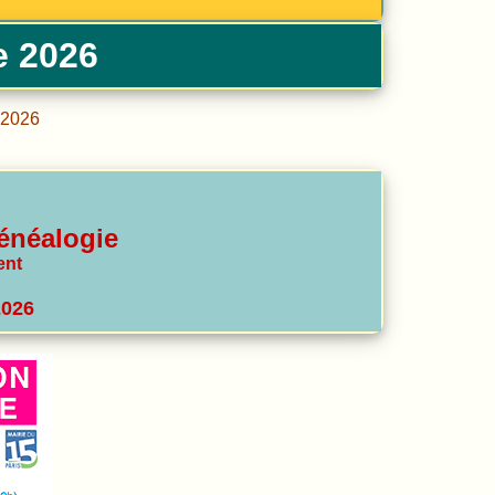
e 2026
n 2026
énéalogie
ent
2026