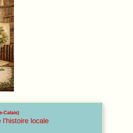
e-Calais)
'histoire locale