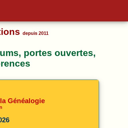
ations
depuis 2011
rums, portes ouvertes,
érences
 la Généalogie
an
026