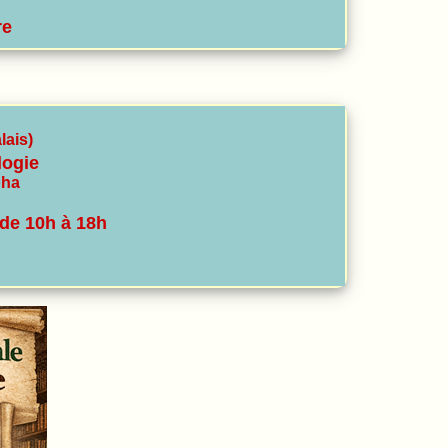
re
lais)
logie
pha
 de 10h à 18h